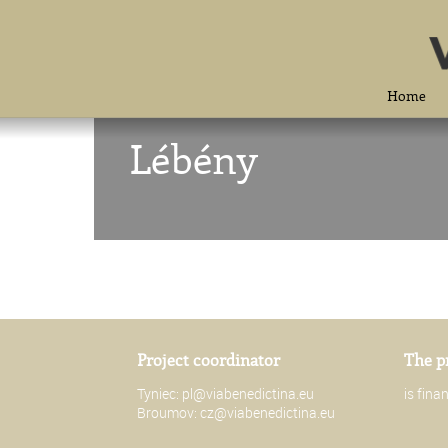
Home
Lébény
Project coordinator
The p
Tyniec:
pl@viabenedictina.eu
is fin
Broumov:
cz@viabenedictina.eu