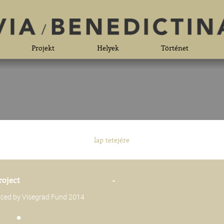
Projekt
Helyek
Történet
lap tetejére
roject
-
anced by Visegrad Fund 2014