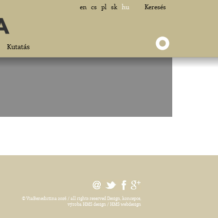
en
cs
pl
sk
hu
Keresés
Kutatás
© ViaBenedictina 2026 / all rights reserved
Design, koncepce,
výroba HMS design / HMS webdesign