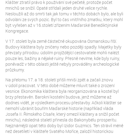
Klášter ztratil právo k používání své pečetě, protože počet
mnichů se snížil. Opaté střídali jeden druhé velice rychle.
Nesloužili až do smrti tak jak tomu v těchto dobách bylo, ale byli
odvoláni ze svých pozic. Byl to čas vnitřního zmatku, který mohl
být vyřešen až v 16.století zřízením Maďarské Benediktýnské
Kongregace.
V 17. století byla země částečně okupována Osmanskou říší.
Budovy kláštera byly zničeny nebo později spadly. Majetky byly
převzaty přírodou: údolím projíždějící cestovatelé mohli nalézt
pouze les, bažiny a nějaké ruiny. Přesně nevíme, kde byly ruiny,
poněvadž v této oblasti ještě nebyly prováděny archeologické
průzkumy.
Na přelomu 17. a 18. století přišli mniši zpět a začali znovu
v údolí pracovat. V této době můžeme mluvit také o zrození
vesnice. Ekonomika kláštera byla reorganizována a kostel byl
brzy přestavěn. Barokní kostelní budova, jenž můžeme až
dodnes vidět, je výsledkem procesu přestavby. Ačkoli klášter se
nemohl ubránit bouřím Maďarské historie (například vláda
Josefa II. Římského Císaře, který omezil kláštery a snížil počet
mnichu), následná staletí přinesla do Bakonybélu prosperitu.
Nejznámější opat této doby byl Izidor Guzmics. Ten strávil méně
než desetiletí v klášteře Svatého Mořice, založil historickou