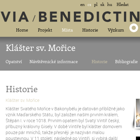
en
cs
pl
sk
hu
Hledat
Home
Projekt
Místa
Historie
Výzkum
Klášter sv. Mořice
Opatství
Návštěvnické informace
Historie
Bibliografie
Historie
Klášter sv. Mořice
Klášter Svatého Mořice v Bakonybélu je datován přibližně jako
vznik Maďarského Státu, byl založen naším prvním králem,
Štěpán I. v roce 1018. Prvním opatem byl Svatý Vintíř český,
příbuzný královny Gisely. V době Vintíře byl klášter domovem
pouze pár mnichů, takže přesněji je nazýván malou
poustevnou. V 11.století, následně po Vintíři, si vybírá další