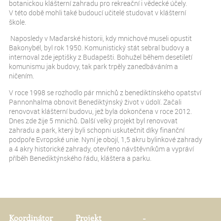
botanickou klášterní zahradu pro rekreační i vědecké účely.
V této době mohli také budoucí učitelé studovat v klášterní
škole.
Naposledy v Maďarské historii, kdy mnichové museli opustit
Bakonybél, byl rok 1950. Komunistický stát sebral budovy a
internoval zde jeptišky z Budapešti. Bohužel během desetiletí
komunismu jak budovy, tak park trpěly zanedbáváním a
ničením.
V roce 1998 se rozhodlo pár mnichů z benediktínského opatství
Pannonhalma obnovit Benediktýnský život v údolí. Začali
renovovat klášterní budovu, jež byla dokončena v roce 2012.
Dnes zde žije 5 mnichů. Další velký projekt byl renovovat
zahradu a park, který byli schopni uskutečnit díky finanční
podpoře Evropské unie. Nyní je obojí, 1,5 akru bylinkové zahrady
a 4 akry historické zahrady, otevřeno návštěvníkům a vypráví
příběh Benediktýnského řádu, kláštera a parku.
Koordinátor
Projekt
-