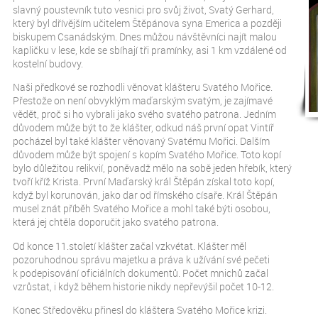
slavný poustevník tuto vesnici pro svůj život, Svatý Gerhard,
který byl dřívějším učitelem Štěpánova syna Emerica a později
biskupem Csanádským. Dnes můžou návštěvníci najít malou
kapličku v lese, kde se sbíhají tři pramínky, asi 1 km vzdálené od
kostelní budovy.
Naši předkové se rozhodli věnovat klášteru Svatého Mořice.
Přestože on není obvyklým maďarským svatým, je zajímavé
vědět, proč si ho vybrali jako svého svatého patrona. Jedním
důvodem může být to že klášter, odkud náš první opat Vintíř
pocházel byl také klášter věnovaný Svatému Mořici. Dalším
důvodem může být spojení s kopím Svatého Mořice. Toto kopí
bylo důležitou relikvií, poněvadž mělo na sobě jeden hřebík, který
tvoří kříž Krista. První Maďarský král Štěpán získal toto kopí,
když byl korunován, jako dar od římského císaře. Král Štěpán
musel znát příběh Svatého Mořice a mohl také býti osobou,
která jej chtěla doporučit jako svatého patrona.
Od konce 11.století klášter začal vzkvétat. Klášter měl
pozoruhodnou správu majetku a práva k užívání své pečeti
k podepisování oficiálních dokumentů. Počet mnichů začal
vzrůstat, i když během historie nikdy nepřevýšil počet 10-12.
Konec Středověku přinesl do kláštera Svatého Mořice krizi.