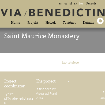
en
cs
pl
sk
hu
Keresés
Home
Projekt
Helyek
Történet
Kutatás
Saint Maurice Monastery
lap tetejére
Project
The project
-
coordinator
is financed by
© 
Visegrad Fund
Tyniec:
2014
pl@viabenedictina.e
konc
u