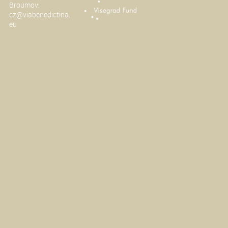
Broumov:
cz@viabenedictina.
eu