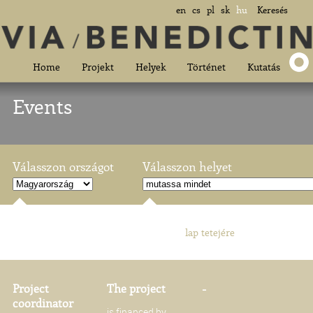
en
cs
pl
sk
hu
Keresés
Home
Projekt
Helyek
Történet
Kutatás
Events
Válasszon országot
Válasszon helyet
lap tetejére
Project
The project
-
coordinator
is financed by