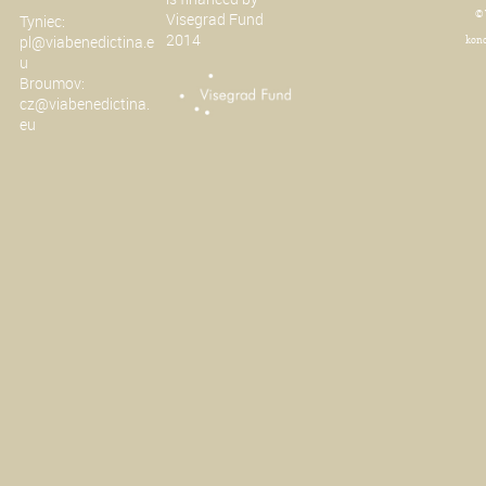
© 
Visegrad Fund
Tyniec:
2014
pl@viabenedictina.e
konc
u
Broumov:
cz@viabenedictina.
eu