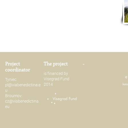
Project
The project
-
coordinator
is financed by
© 
Visegrad Fund
Tyniec:
2014
pl@viabenedictina.e
konc
u
Broumov:
cz@viabenedictina.
eu