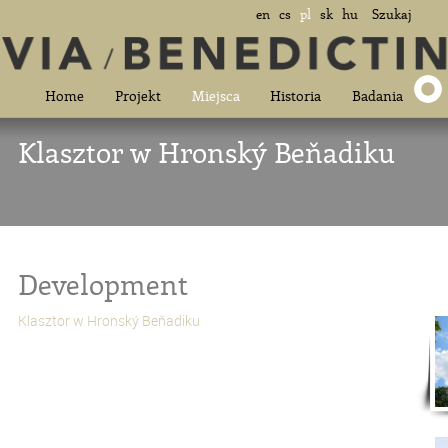
en
cs
pl
sk
hu
Szukaj
Home
Projekt
Miejsca
Historia
Badania
Klasztor w Hronský Beňadiku
Development
Klasztor w Hronský Beňadiku