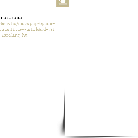
lna strona
beny.hu/index.php?option=
ntent&view=article&id=78&
=480&lang=hu