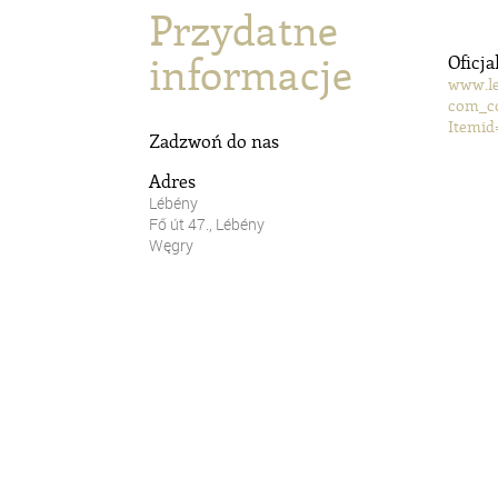
Przydatne
informacje
Oficja
www.le
com_co
Itemid
Zadzwoń do nas
Adres
Lébény
Fő út 47., Lébény
Węgry