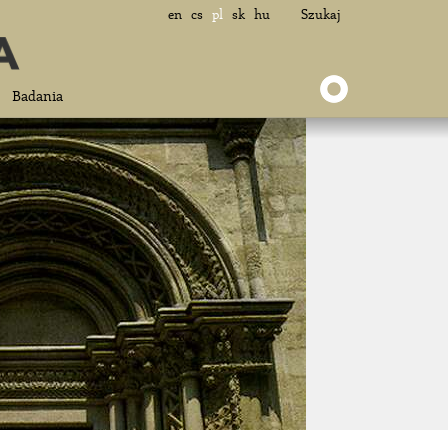
en
cs
pl
sk
hu
Szukaj
Badania