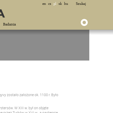
en
cs
pl
sk
hu
Szukaj
Badania
yvy zostało założone ok. 1100 r. Było
stersów. W XIII w. był on objęte
ne przez Turków w XVI w., a następnie