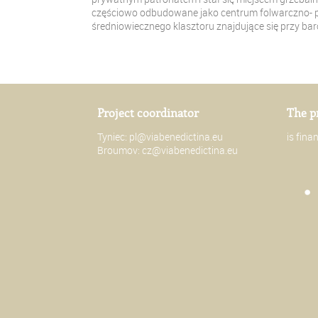
częściowo odbudowane jako centrum folwarczno- pa
średniowiecznego klasztoru znajdujące się przy b
Project coordinator
The p
Tyniec:
pl@viabenedictina.eu
is fin
Broumov:
cz@viabenedictina.eu