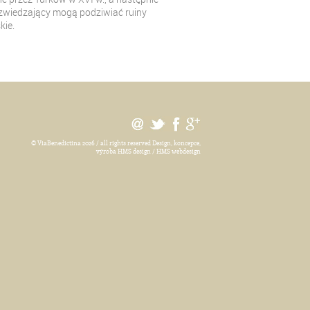
 zwiedzający mogą podziwiać ruiny
kie.
© ViaBenedictina 2026 / all rights reserved
Design, koncepce,
výroba HMS design / HMS webdesign