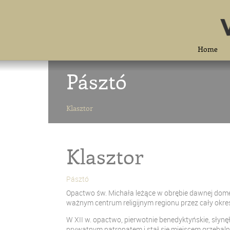
Home
Pásztó
Klasztor
Klasztor
Pásztó
Opactwo św. Michała leżące w obrębie dawnej domen
ważnym centrum religijnym regionu przez cały okre
W XII w. opactwo, pierwotnie benedyktyńskie, słynęło
prywatnym patronatem i stał się miejscem grzebalny