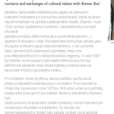
contacts and exchanges of cultural values with Kievan Rus'.
Začátky Sázavského kláštera jsou spjaty se zemským
světcem Prokopem a s komunitou anachoretů, která se okolo
něj shromáždila na začátku jedenáctého století. Zřejmě v roce
1032 se toto společenství změnilo v benediktinský konvent
oficiálně
založený knížaty Oldřichema jeho synemBřetislavemI., s
opatem Prokopem v čele. Původně tato komunita užívala jako
liturgický a literární jazyk staroslověnštinu, v níž vytvořila
řadu významných písemných památek, mezi nimi
pravděpodobně první svatoprokopskou legendu. V roce 1097
byl klášter nově osazen z latinského Břevnova a tím byl
definitivně začleněn mezi české kláštery orientované na
bavorské mnišství gorzského směru.
První klášter vznikl ze dřeva, ale od začátku zachovával
půdorys benediktinské klauzury s kostelem. První kamenný
chrám byl zasvě-cenv roce 1070sv. Kříži abyl určen pro potřeby
osady laiků pracujících pro klášter. Budovy dřevěného kláštera
byly
okolo poloviny dvanáctého století vytlačeny novým kamenným
románským kostelem a klášterem. Ty sloužily do
konce následujícího století, kdy začala vznikat nová gotická