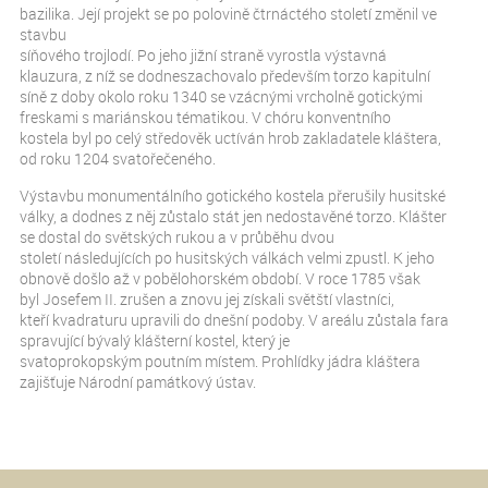
bazilika. Její projekt se po polovině čtrnáctého století změnil ve
stavbu
síňového trojlodí. Po jeho jižní straně vyrostla výstavná
klauzura, z níž se dodneszachovalo především torzo kapitulní
síně z doby okolo roku 1340 se vzácnými vrcholně gotickými
freskami s mariánskou tématikou. V chóru konventního
kostela byl po celý středověk uctíván hrob zakladatele kláštera,
od roku 1204 svatořečeného.
Výstavbu monumentálního gotického kostela přerušily husitské
války, a dodnes z něj zůstalo stát jen nedostavěné torzo. Klášter
se dostal do světských rukou a v průběhu dvou
století následujících po husitských válkách velmi zpustl. K jeho
obnově došlo až v pobělohorském období. V roce 1785 však
byl Josefem II. zrušen a znovu jej získali světští vlastníci,
kteří kvadraturu upravili do dnešní podoby. V areálu zůstala fara
spravující bývalý klášterní kostel, který je
svatoprokopským poutním místem. Prohlídky jádra kláštera
zajišťuje Národní památkový ústav.