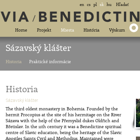
en
cs
pl
sk
hu
Hľadať
Home
Projekt
Miesta
História
Výskum
Sázavský klášter
Historia
Praktické informácie
Historia
Sázavský klášter
The third oldest monastery in Bohemia. Founded by the
hermit Procopius at the site of his hermitage on the River
Sázava with the help of the Přemyslid dukes Oldřich and
Břetislav. In the 11th century it was a Benedictine spiritual
centre of Slavic education, being the heritage of the Slavic
Apostles Saints Cyril and Methodius. Maintained were