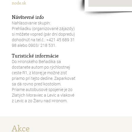
node.sk
Návštevné info
Nahlasovanie skupín:
Prehliadku (organizované zájazdy)
si môžete vopred (pár dní dopredu)
dohodnúť na tel.č.: +421 45 689 31
98 alebo 0903/ 218 531.
Turistické informácie
Do Hronského Beňadika sa
dostanete autom po rýchlostnej
ceste R1, z ktorej je možné zísť
priamo pri tejto dedine. Zaparkovať
sa dá rovno pred kostolom.
Priame autobusové spojenie je zo
Zlatých Moraviec a Levíc a vlakové
z Levíc a zo Žiaru nad Hronom.
Akce