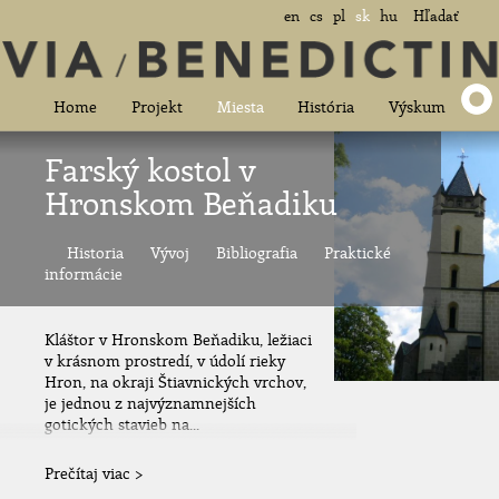
en
cs
pl
sk
hu
Hľadať
Home
Projekt
Miesta
História
Výskum
Farský kostol v
Hronskom Beňadiku
Historia
Vývoj
Bibliografia
Praktické
informácie
Kláštor v Hronskom Beňadiku, ležiaci
v krásnom prostredí, v údolí rieky
Hron, na okraji Štiavnických vrchov,
je jednou z najvýznamnejších
gotických stavieb na...
Prečítaj viac >