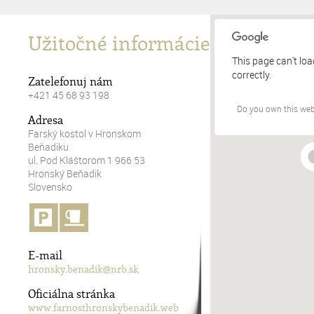
Užitočné informácie
This page can't lo
correctly.
Zatelefonuj nám
+421 45 68 93 198
Do you own this web
Adresa
Farský kostol v Hronskom
Beňadiku
ul. Pod Kláštorom 1 966 53
Hronský Beňadik
Slovensko
E-mail
hronsky.benadik@nrb.sk
Oficiálna stránka
www.farnosthronskybenadik.web