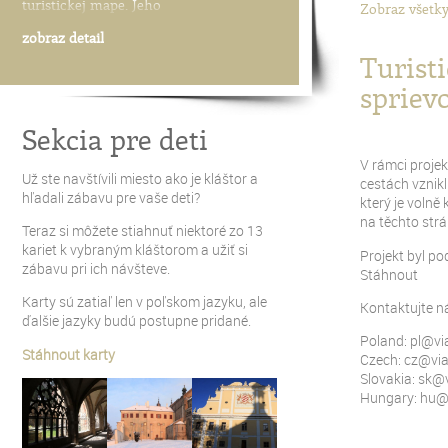
Dientzenhoferovými.
stavieb na
and the Little Hungarian Plain, and is
turistickej mape. Jeho
Zobraz všetk
easily visible from a distance. Within
zobraz detail
zobraz detail
zobraz detail
the walls of the
zobraz detail
Turist
spriev
Sekcia pre deti
V rámci projek
Už ste navštívili miesto ako je kláštor a
cestách vznikl
hľadali zábavu pre vaše deti?
který je volně 
na těchto str
Teraz si môžete stiahnuť niektoré zo 13
kariet k vybraným kláštorom a užiť si
Projekt byl p
zábavu pri ich návšteve.
Stáhnout
Karty sú zatiaľ len v poľskom jazyku, ale
Kontaktujte n
ďalšie jazyky budú postupne pridané.
Poland:
pl@vi
Stáhnout karty
Czech:
cz@via
Slovakia:
sk@v
Hungary:
hu@v