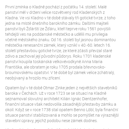
První zmínka o Kladně pochází z počátku 14. století. Malé
panství měl v držení velice rozvětvený rod Kladenských z
Kladna. Ve vsi Kladno v té době stávaly tři gotické tvrze, z toho
jedna na místě dnešního barokního zámku. Dalšími majiteli
panství byli Žďárští ze Žďáru, kteří teprve roku 1561 povýšili
tehdejší ves na poddanské městečko a udělili mu privilegia
včetně městského znaku. Od 16. století byl jasnou dominantou
městečka renesanční zámek, který vznikl v 40.-60. letech 16.
století přestavbou gotické tvrze, ze které zčásti převzal staré
zdivo a zachoval její původní půdorys. Roku 1701 kladenské
panství koupila toskánská velkovévodkyně Anna Maria
Františka, ale obratem je roku 1705 prodala břevnovsko-
broumovskému opatství. V té době byl zámek velice zchátralý,
neobývaný a hrozilo mu zřícení.
Opatem byl v té době Otmar Zinke jeden z největších stavebníků
baroka v Čechách. Už v roce 1723 se se situací na Kladně
seznamoval slovutný architekt Kilián Ignác Dientzenhofer,
finanční situace však nedovolila zásadnější přestavby zámku a
okolí. Když se v roce 1738 stal opatem Benno Löbl, byla finanční
situace panství stabilizovaná a mohlo se pomýšlet na výraznější
stavební úpravy, jejichž podobu nese zámek dodnes.