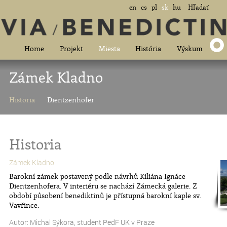
en
cs
pl
sk
hu
Hľadať
Home
Projekt
Miesta
História
Výskum
Zámek Kladno
Historia
Dientzenhofer
Historia
Zámek Kladno
Barokní zámek postavený podle návrhů Kiliána Ignáce
Dientzenhofera. V interiéru se nachází Zámecká galerie. Z
období působení benediktinů je přístupná barokní kaple sv.
Vavřince.
Autor: Michal Sýkora, student PedF UK v Praze