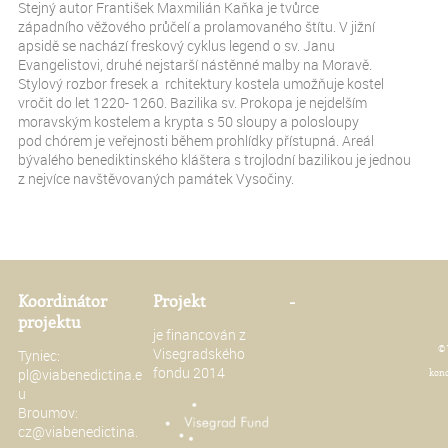
Stejný autor František Maxmilián Kaňka je tvůrce
západního věžového průčelí a prolamovaného štítu. V jižní
apsidě se nachází freskový cyklus legend o sv. Janu
Evangelistovi, druhé nejstarší nástěnné malby na Moravě.
Stylový rozbor fresek a rchitektury kostela umožňuje kostel
vročit do let 1220- 1260. Bazilika sv. Prokopa je nejdelším
moravským kostelem a krypta s 50 sloupy a polosloupy
pod chórem je veřejnosti během prohlídky přístupná. Areál
bývalého benediktinského kláštera s trojlodní bazilikou je jednou
z nejvíce navštěvovaných památek Vysočiny.
Koordinátor
Projekt
-
projektu
je financován z
© 
Visegradského
Tyniec:
fondu 2014
pl@viabenedictina.e
konc
u
Broumov:
cz@viabenedictina.