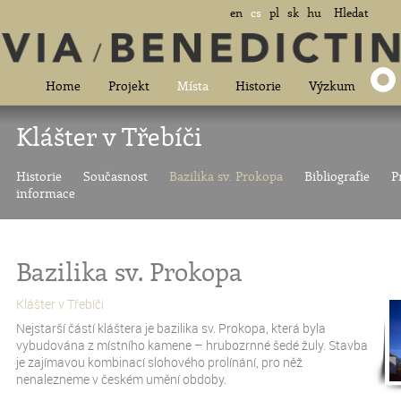
en
cs
pl
sk
hu
Hledat
Home
Projekt
Místa
Historie
Výzkum
Klášter v Třebíči
Historie
Současnost
Bazilika sv. Prokopa
Bibliografie
P
informace
Bazilika sv. Prokopa
Klášter v Třebíči
Nejstarší částí kláštera je bazilika sv. Prokopa, která byla
vybudována z místního kamene – hrubozrnné šedé žuly. Stavba
je zajímavou kombinací slohového prolínání, pro něž
nenalezneme v českém umění obdoby.