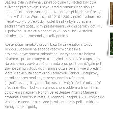
Bazilika byla vystavěna v první polovině 13. století, kdy byla
ovlivněna přetrvávající říšskou tradicí románského slohu a
nastupující progresivní gotikou. Názorným příkladem může být
dóm sv. Petra ve Wormsu z let 1210-1230, v němž bychom měli
hledat vzory pro třebíčský kostel. Bazilika byla upravena
záchrannými gotizujícími přestavbami v duchu barokní gotiky v
1. polovině 18. století a neogotiky v 2. polovině 19. století,
zásahy stavbu zachránily, nikoliv poničily.
Kostel popišme jako trojlodní baziliku zaklenutou síťovou
lenbou uvozenou na západě věžovým průčelím a
prolamovaným štítem, zakončenou na východě trojbokým
závěrem s prolamovanými kruhovými okny a dvěma apsidami.
Na pás oken v závěru chóru nasedá průchozí trpasličí galerie. K
slavnostnímu vstupu do chrámu sloužila severní vnější předsíň,
která je zaklenuta sedmidílnou žebrovou klenbou. Ústupkový
portál zdobený rostlinnými rozvalinami a 4 figurami
(nejspíše evangelisty) odděluje severní vnější předsíň od vnitřní
předsíně. Hlavní loď kostela je od chóru oddělena triumfálním
obloukem s nápisem: Honori Dei et Beatae Virginis Mariae ex
profanatis ruderibus restituit Joannes Josephus S.R.I. comes de
Waldstein Anno 17303. Chór je zaklenut třemi poli osmidílné
klenby barokní gotiky.