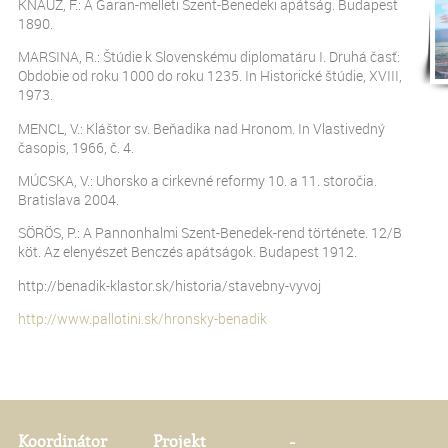
KNAUZ, F.: A Garan-melleti Szent-Benedeki apátság. Budapest
1890.
MARSINA, R.: Štúdie k Slovenskému diplomatáru I. Druhá časť:
Obdobie od roku 1000 do roku 1235. In Historické štúdie, XVIII,
1973.
MENCL, V.: Kláštor sv. Beňadika nad Hronom. In Vlastivedný
časopis, 1966, č. 4.
MÚCSKA, V.: Uhorsko a cirkevné reformy 10. a 11. storočia.
Bratislava 2004.
SÖRÖS, P.: A Pannonhalmi Szent-Benedek-rend története. 12/B
köt. Az elenyészet Benczés apátságok. Budapest 1912.
http://benadik-klastor.sk/historia/stavebny-vyvoj
http://www.pallotini.sk/hronsky-benadik
Koordinátor
Projekt
-