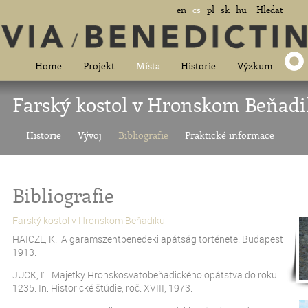
en
cs
pl
sk
hu
Hledat
Home
Projekt
Místa
Historie
Výzkum
Farský kostol v Hronskom Beňad
Historie
Vývoj
Bibliografie
Praktické informace
Bibliografie
Farský kostol v Hronskom Beňadiku
HAICZL, K.: A garamszentbenedeki apátság története. Budapest
1913.
JUCK, Ľ.: Majetky Hronskosvätobeňadického opátstva do roku
1235. In: Historické štúdie, roč. XVIII, 1973.