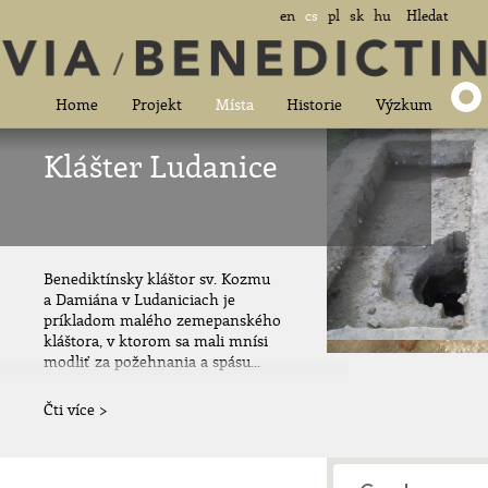
en
cs
pl
sk
hu
Hledat
Home
Projekt
Místa
Historie
Výzkum
Klášter Ludanice
Benediktínsky kláštor sv. Kozmu
a Damiána v Ludaniciach je
príkladom malého zemepanského
kláštora, v ktorom sa mali mnísi
modliť za požehnania a spásu...
Čti více >