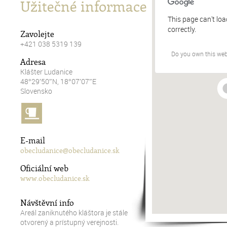
Užitečné informace
This page can't lo
correctly.
Zavolejte
+421 038 5319 139
Do you own this web
Adresa
Klášter Ludanice
48°29′50″N, 18°07′07″E
Slovensko
E-mail
obecludanice@obecludanice.sk
Oficiální web
www.obecludanice.sk
Návštěvní info
Areál zaniknutého kláštora je stále
otvorený a prístupný verejnosti.