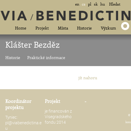
en
cs
pl
sk
hu
Hledat
Home
Projekt
Místa
Historie
Výzkum
Klášter Bezděz
Historie
Praktické informace
jít nahoru
Koordinátor
Projekt
-
projektu
je financován z
© 
Visegradského
Tyniec:
fondu 2014
pl@viabenedictina.e
konc
u