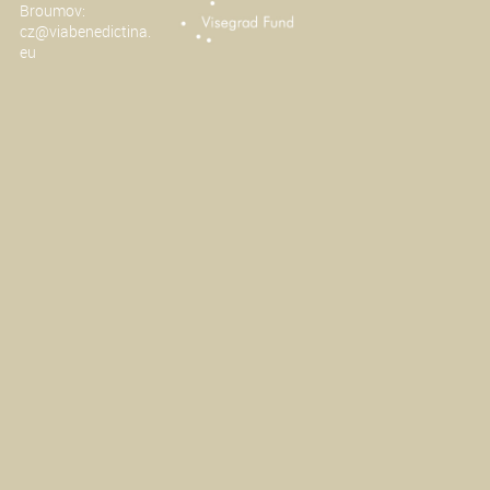
Broumov:
cz@viabenedictina.
eu