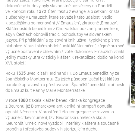
dokončené budovy byly slavnostně posvěceny na Pondělí
velikonoční roku
1372
. Čtení textu z evangelia o setkání Krista
s učedníky v Emauzích, které se váže k této události, vedlo
k pozdějšímu pojmenování „V Emauzích“, zkráceně „Emauzy“.
Klášter osídlili benediktini z Chorvatska, pozvaní panovníkem,
aby v Čechách obnovili tradici bohoslužby ve slovanském
jazyce. Při překládání a opisování knih užívali typického písma –
hlaholice. V husitském období unikl klášter ničení, zřejmě pro své
výlučné postavení v církevním životě; dokonce v Emauzích vznikl
jediný mužský utrakvistický klášter. K rekatolizaci došlo na konci
XVI. století.
Roku
1635
uvedl císař Ferdinand III. Do Emauz benediktiny ze
španělského Montserratu. Za jejich působení začal být klášter
barokně upravován a přestavován. Španělští benediktini přinesli
do Emauz kult Panny Marie Montserratské.
V roce
1880
získala klášter benediktinská kongregace
z Beuronu, jíž Bismarckova antiklerikální kampaň donutila
opustit Německo. V prostředí této kongregace se rozvinulo
výlučně církevní umění, tzv. Beuronská umělecká škola.
Beuronští umělci nově vyzdobili interiéry kláštera a současně
proběhla i přestavba budov v historizujícím duchu.