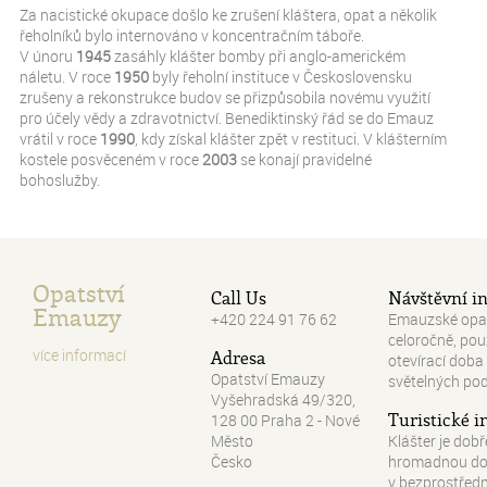
Za nacistické okupace došlo ke zrušení kláštera, opat a několik
řeholníků bylo internováno v koncentračním táboře.
V únoru
1945
zasáhly klášter bomby při anglo-americkém
náletu. V roce
1950
byly řeholní instituce v Československu
zrušeny a rekonstrukce budov se přizpůsobila novému využití
pro účely vědy a zdravotnictví. Benediktinský řád se do Emauz
vrátil v roce
1990
, kdy získal klášter zpět v restituci. V klášterním
kostele posvěceném v roce
2003
se konají pravidelné
bohoslužby.
Opatství
Call Us
Návštěvní in
Emauzy
+420 224 91 76 62
Emauzské opats
celoročně, pou
více informací
Adresa
otevírací dob
Opatství Emauzy
světelných po
Vyšehradská 49/320,
Turistické 
128 00 Praha 2 - Nové
Město
Klášter je dob
Česko
hromadnou dop
v bezprostřední