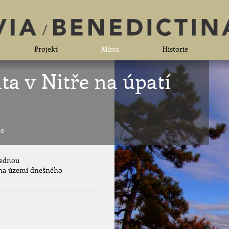
Projekt
Místa
Historie
ita v Nitře na úpatí
ce
 jednou
n na území dnešného