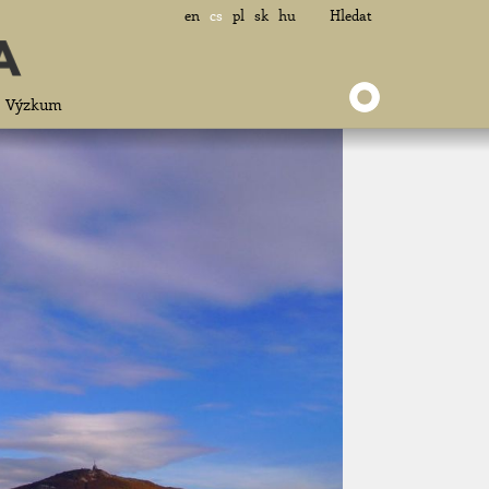
en
cs
pl
sk
hu
Hledat
Výzkum