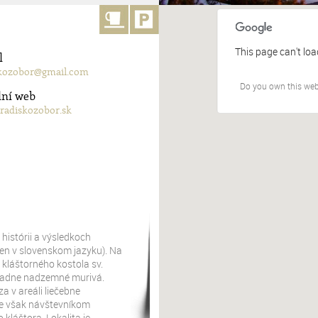
This page can't lo
l
kozobor@gmail.com
Do you own this web
lní web
adiskozobor.sk
histórii a výsledkoch
en v slovenskom jazyku). Na
 kláštorného kostola sv.
žiadne nadzemné murivá.
za v areáli liečebne
i je však návštevníkom
láštora. Lokalita je