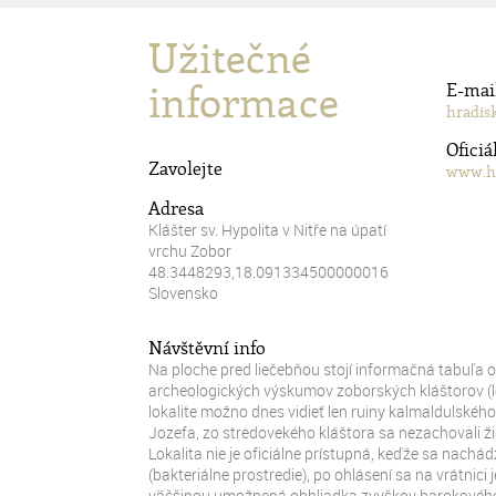
Užitečné
informace
E-mai
hradis
Oficiá
Zavolejte
www.hr
Adresa
Klášter sv. Hypolita v Nitře na úpatí
vrchu Zobor
48.3448293,18.091334500000016
Slovensko
Návštěvní info
Na ploche pred liečebňou stojí informačná tabuľa o 
archeologických výskumov zoborských kláštorov (l
lokalite možno dnes vidieť len ruiny kalmaldulského
Jozefa, zo stredovekého kláštora sa nezachovali 
Lokalita nie je oficiálne prístupná, keďže sa nachád
(bakteriálne prostredie), po ohlásení sa na vrátnic
väčšinou umožnená obhliadka zvyškov barokového k