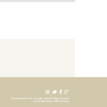
© ViaBenedictina 2026 / all rights reserved
Design, koncepce,
výroba HMS design / HMS webdesign