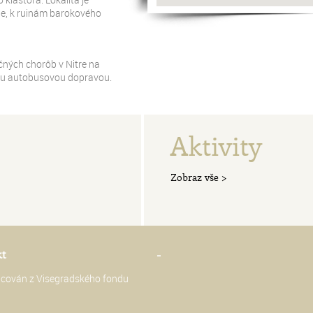
ne, k ruinám barokového
ačných chorôb v Nitre na
ou autobusovou dopravou.
Aktivity
Zobraz vše >
kt
-
ancován z Visegradského fondu