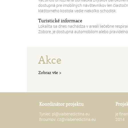
dostupná pre imobilných návštevníkov len čiastoč
kláštorného kostola vedie niekoľko schodísk.
Turistické informace
Lokalita sa dnes nachádza v areáli liečebne respir
Zobore, je dostupná automobilom alebo pravideln
Akce
Zobraz vše >
Koordinátor projektu
Proje
Tyniec:
pl@viabenedictina.eu
je fin
Broumov:
cz@viabenedictina.eu
2014